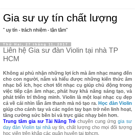
Gia sư uy tín chất lượng
" uy tín - trách nhiệm - tận tâm"
Thứ Hai, 27 tháng 11, 2017
Liên hệ Gia sư đàn Violin tại nhà TP
HCM
Không ai phủ nhận những lợi ích mà âm nhạc mang đến
cho con người, nắm và hiểu được những kiến thức âm
nhạc bổ ích, học chơi tốt nhạc cụ giúp chủ động trong
việc tiếp cận âm nhạc, phát huy khả năng sáng tạo, và
phát triển trí thông minh. Violin là một loại nhạc cụ đẹp
cả về cái nhìn lẫn âm thanh mà nó tạo ra.
Học đàn Violin
giúp cho cánh tay và các ngón tay bạn trở nên linh hoạt,
tăng cường sức bền bỉ và trực giác nhạy bén hơn.
Trung tâm gia sư Tài Năng Trẻ
chuyên cung ứng
gia sư
dạy đàn Violin tại nhà
uy tín, chất lượng cho mọi đối tượng
học viên trên khắp các quận huyện tại tphcm.