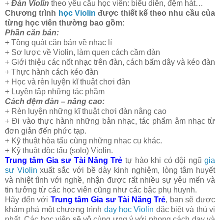
+
Đàn Violin
theo yêu cầu học viên: biểu diễn, đệm hát…
Chương trình
học Violin
được thiết kế theo nhu cầu của
từng học viên thường bao gồm:
Phần căn bản:
+ Tồng quát căn bản về nhạc lí
+ Sơ lược về Violin, làm quen cách cầm đàn
+ Giới thiệu các nốt nhạc trên đàn, cách bấm dây và kéo đàn
+ Thực hành cách kéo đàn
+ Học và rèn luyện kĩ thuật chơi đàn
+ Luyện tập những tác phầm
Cách đệm đàn – nâng cao:
+ Rèn luyện những kĩ thuật chơi đàn nâng cao
+ Đi vào thực hành những bản nhạc, tác phẩm âm nhạc từ
đơn giản đến phức tạp.
+ Kỹ thuật hòa tấu cùng những nhạc cụ khác.
+ Kỹ thuật độc tấu (solo) Violin.
Trung tâm Gia sư Tài Năng Trẻ
tự hào khi có đội ngũ
gia
sư Violin
xuất sắc với bề dày kinh nghiệm, lòng tâm huyết
và nhiệt tình với nghề, nhận được rất nhiều sự yêu mến và
tin tưởng từ các học viên cũng như các bậc phụ huynh.
Hãy đến với
Trung tâm Gia sư Tài Năng Trẻ
, bạn sẽ được
khám phá một chương trình
dạy học Violin
đặc biệt và thú vị
nhất. Các học viên sẽ vô cùng ưng ý với phong cách dạy và