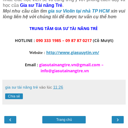
học của
Gia sư Tài năng Trẻ
.
Mọi nhu cầu cần tìm
gia sư Violin tại nhà TP HCM
xin vui
lòng liên hệ với chúng tôi để được tư vấn cụ thể hơn
TRUNG TÂM GIA SƯ TÀI NĂNG TRẺ
HOTLINE :
090 333 1985 – 09 87 87 0217
(Cô Mượt)
http://www.giasuuytin.vn/
Website :
Email :
giasutainangtre.vn@gmail.com
–
info@giasutainangtre.vn
gia sư tài năng trẻ
vào lúc
11:26
Chia sẻ
‹
›
Trang chủ