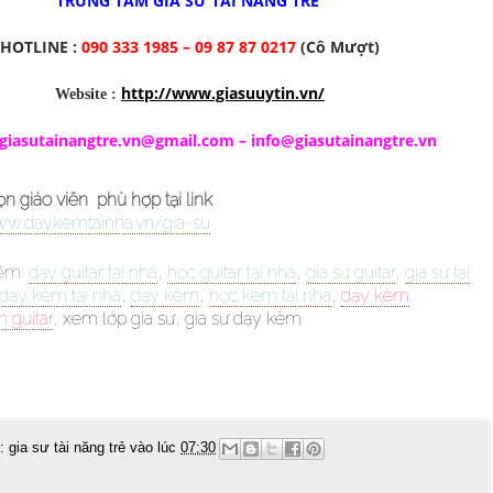
TRUNG TÂM GIA SƯ TÀI NĂNG TRẺ
HOTLINE :
090 333 1985 – 09 87 87 0217
(Cô Mượt)
http://www.giasuuytin.vn/
Website :
giasutainangtre.vn@gmail.com
–
info@giasutainangtre.vn
 giáo viên phù hợp tại link
ww.daykemtainha.vn/gia-su
iếm:
dạy guitar tại nhà
,
học guitar tại nhà
,
gia sư guitar
,
gia sư tại
 dạy kèm tại nhà
,
dạy kèm
,
học kèm tại nhà
,
dạy kèm
 guitar
,
xem lớp gia sư
,
gia sư dạy kèm
g:
gia sư tài năng trẻ
vào lúc
07:30