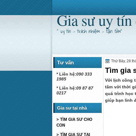
Gia sư uy tín
" uy tín - trách nhiệm - tận tâm"
Thứ Bảy, 28 th
Tư vấn
Tìm gia 
* Liên hệ:
090 333
1985
Với lịch công 
tâm với thời g
* Liên hệ:
09 87 87
0217
quá trình học
giúp bạn linh 
Gia sư tại nhà
> TÌM GIA SƯ CHO
CON
> TÌM GIA SƯ TẠI