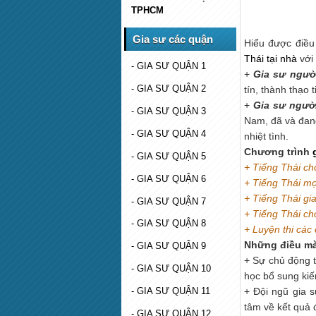
TPHCM
Gia sư các quận
Hiểu được điều
Thái tại nhà
với 
- GIA SƯ QUẬN 1
+
Gia sư người
- GIA SƯ QUẬN 2
tín, thành thạo
+
Gia sư ngườ
- GIA SƯ QUẬN 3
Nam, đã và đang
- GIA SƯ QUẬN 4
nhiệt tình.
Chương trình
- GIA SƯ QUẬN 5
+ Tiếng Thái ch
- GIA SƯ QUẬN 6
+ Tiếng Thái mọ
+ Tiếng Thái gia
- GIA SƯ QUẬN 7
+ Tiếng Thái cho
- GIA SƯ QUẬN 8
+ Luyện thi các
Những điều m
- GIA SƯ QUẬN 9
+ Sự chủ động t
- GIA SƯ QUẬN 10
học bổ sung kiế
- GIA SƯ QUẬN 11
+ Đội ngũ gia s
tâm về kết quả 
- GIA SƯ QUẬN 12