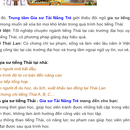
 đó,
Trung tâm Gia sư Tài Năng Trẻ
giới thiệu đội ngũ
gia sư tiếng
mong muốn sẽ xóa bỏ mọi khó khăn trong quá trình học tiếng Thái:
 Việt:
Tốt nghiệp chuyên ngành tiếng Thái tại các trường đại học uy
 tiếng Thái, có phương pháp giảng dạy hiệu quả.
i Thái Lan:
Có chứng chỉ sư phạm, sống và làm việc lâu năm ở Việt
 công tác tại các trường đại học và trung tâm ngoại ngữ uy tín, vui vẻ,
gia sư tiếng Thái tại nhà
:
o người mới bắt đầu.
i trình độ từ cơ bản đến nâng cao.
o tiếp tổng hợp.
 người đi du học, du lịch, xuất khẩu lao động tại Thái Lan.
 chứng chỉ tiếng Thái A, B, C…
à
gia sư tiếng Thái
-
Gia sư Tài Năng Trẻ
mang đến cho bạn:
rong thời gian học, giúp học viên tránh được những bất cập trong việc
n thức, không làm ảnh hưởng đến công việc và học tập.
ư thông thạo tiếng Thái, có năng lực sư phạm cao giúp học viên yên
đạt được sau quá trình học.