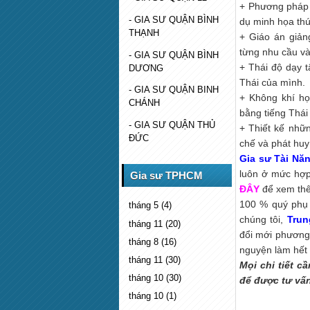
+ Phương pháp 
- GIA SƯ QUẬN BÌNH
dụ minh họa thú
THẠNH
+ Giáo án giản
từng nhu cầu và
- GIA SƯ QUẬN BÌNH
+ Thái độ dạy t
DƯƠNG
Thái của mình.
- GIA SƯ QUẬN BINH
+ Không khí học
CHÁNH
bằng tiếng Thái 
- GIA SƯ QUẬN THỦ
+ Thiết kế nhữn
ĐỨC
chế và phát huy
Gia sư Tài Năn
luôn ở mức hợp 
Gia sư TPHCM
ĐÂY
để xem th
100 % quý phụ 
tháng 5
(4)
chúng tôi,
Trun
tháng 11
(20)
đổi mới phương 
tháng 8
(16)
nguyện làm hết 
tháng 11
(30)
Mọi chi tiết c
tháng 10
(30)
để được tư vấn
tháng 10
(1)