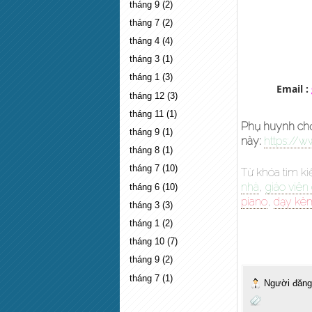
tháng 9
(2)
tháng 7
(2)
tháng 4
(4)
tháng 3
(1)
tháng 1
(3)
Email :
tháng 12
(3)
tháng 11
(1)
Phụ huynh chọn
tháng 9
(1)
này:
https://w
tháng 8
(1)
tháng 7
(10)
Từ khóa tìm k
nhà
,
giáo viên
tháng 6
(10)
piano
,
dạy kèm
tháng 3
(3)
tháng 1
(2)
tháng 10
(7)
tháng 9
(2)
tháng 7
(1)
Người đăn