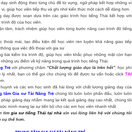
dạy sinh động theo từng chủ đề từ vựng, ngữ pháp kết hợp những ví
 vị, giúp học viên tiếp thu và ghi nhớ kiến thức một cách dễ dàng hơn.
g dạy được soạn dựa trên các giáo trình học tiếng Thái kết hợp với
 trình độ của học viên.
ận tâm, trách nhiệm giúp học viên từng bước nâng cao trình độ tiếng
 thoải mái, tạo điều kiện để học viên rèn luyện khả năng giao tiếp
thông qua việc đối thoại với gia sư
g bài kiểm tra trình độ, giúp học viên khắc phục những mặt còn hạn
 những ưu điểm về kỹ năng trong quá trình học tiếng Thái.
g Trẻ
với phương châm
“Chất lượng giáo dục là trên hết”
, học phí
lý nhất, bạn có thể gọi cho chúng tôi để được tư vấn hoặc click
TẠI
êm.
huynh và các em học sinh đã hài lòng với chất lượng giảng dạy của
g tâm Gia sư Tài Năng Trẻ
chúng tôi luôn luôn phấn đấu, luôn luôn
pháp giảng dạy nhằm mang lại kết quả giảng dạy cao nhất, chúng tôi
sức mình mang lại sự tiến bộ cho các em học viên nhanh nhất .
ần tìm
gia sư tiếng Thái tại nhà
xin vui lòng liên hệ với chúng tôi
 cụ thể hơn.