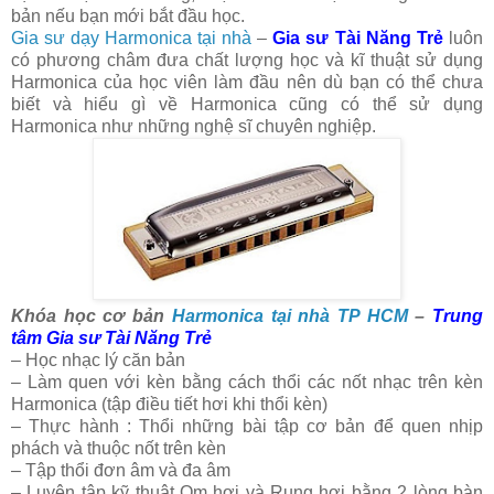
bản nếu bạn mới bắt đầu học.
Gia sư dạy Harmonica tại nhà
–
Gia sư Tài Năng Trẻ
luôn
có phương châm đưa chất lượng học và kĩ thuật sử dụng
Harmonica của học viên làm đầu nên dù bạn có thể chưa
biết và hiểu gì về Harmonica cũng có thể sử dụng
Harmonica như những nghệ sĩ chuyên nghiệp.
Khóa học cơ bản
Harmonica tại nhà TP HCM
–
Trung
tâm Gia sư Tài Năng Trẻ
– Học nhạc lý căn bản
– Làm quen với kèn bằng cách thổi các nốt nhạc trên kèn
Harmonica (tập điều tiết hơi khi thổi kèn)
– Thực hành : Thổi những bài tập cơ bản để quen nhịp
phách và thuộc nốt trên kèn
– Tập thổi đơn âm và đa âm
– Luyện tập kỹ thuật Om hơi và Rung hơi bằng 2 lòng bàn