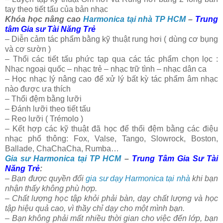
tay theo tiết tấu của bản nhạc
Khóa học nâng cao
Harmonica tại nhà TP HCM
–
Trung
tâm Gia sư Tài Năng Trẻ
– Diễn cảm tác phẩm bằng kỹ thuật rung hơi ( dùng cơ bụng
và cơ sườn )
– Thổi các tiết tấu phức tạp qua các tác phẩm chọn lọc :
Nhạc ngoại quốc – nhạc trẻ – nhạc trữ tình – nhạc dân ca
– Học nhạc lý nâng cao để xử lý bất kỳ tác phẩm âm nhạc
nào được ưa thích
– Thổi đệm bằng lưỡi
– Đánh lưỡi theo tiết tấu
– Reo lưỡi ( Trémolo )
– Kết hợp các kỹ thuật đã học để thổi đệm bằng các điệu
nhạc phổ thông: Fox, Valse, Tango, Slowrock, Boston,
Ballade, ChaChaCha, Rumba…
Gia sư Harmonica tại TP HCM
–
Trung Tâm Gia Sư Tài
Năng Trẻ
:
– Bạn được quyền đổi
gia sư dạy Harmonica tại nhà
khi bạn
nhận thấy không phù hợp.
– Chất lượng học tập khỏi phải bàn, dạy chất lượng và học
tập hiệu quả cao, vì thầy chỉ dạy cho một mình bạn.
– Bạn không phải mất nhiều thời gian cho việc đến lớp, bạn