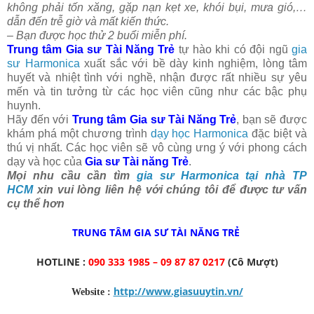
không phải tốn xăng, gặp nạn kẹt xe, khói bụi, mưa gió,…
dẫn đến trễ giờ và mất kiến thức.
– Bạn được học thử 2 buổi miễn phí.
Trung tâm Gia sư Tài Năng Trẻ
tự hào khi có đội ngũ
gia
sư Harmonica
xuất sắc với bề dày kinh nghiệm, lòng tâm
huyết và nhiệt tình với nghề, nhận được rất nhiều sự yêu
mến và tin tưởng từ các học viên cũng như các bậc phụ
huynh.
Hãy đến với
Trung tâm Gia sư Tài Năng Trẻ
, bạn sẽ được
khám phá một chương trình
dạy học Harmonica
đặc biệt và
thú vị nhất. Các học viên sẽ vô cùng ưng ý với phong cách
dạy và học của
Gia sư Tài năng Trẻ
.
Mọi nhu cầu cần tìm
gia sư Harmonica tại nhà TP
HCM
xin vui lòng liên hệ với chúng tôi để được tư vấn
cụ thể hơn
TRUNG TÂM GIA SƯ TÀI NĂNG TRẺ
HOTLINE :
090 333 1985 – 09 87 87 0217
(Cô Mượt)
http://www.giasuuytin.vn/
Website :