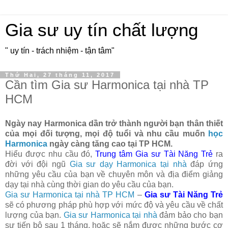
Gia sư uy tín chất lượng
" uy tín - trách nhiệm - tận tâm"
Thứ Hai, 27 tháng 11, 2017
Cần tìm Gia sư Harmonica tại nhà TP
HCM
Ngày nay Harmonica dần trở thành người bạn thân thiết
của mọi đối tượng, mọi độ tuổi và nhu cầu muốn
học
Harmonica
ngày càng tăng cao tại TP HCM.
Hiểu được nhu cầu đó,
Trung tâm Gia sư Tài Năng Trẻ
ra
đời với đội ngũ
Gia sư dạy Harmonica tại nhà
đáp ứng
những yêu cầu của bạn về chuyên môn và địa điểm giảng
dạy tại nhà cùng thời gian do yêu cầu của bạn.
Gia sư Harmonica tại nhà TP HCM
–
Gia sư Tài Năng Trẻ
sẽ có phương pháp phù hợp với mức độ và yêu cầu về chất
lượng của bạn.
Gia sư Harmonica tại nhà
đảm bảo cho bạn
sự tiến bộ sau 1 tháng, hoặc sẽ nắm được những bước cơ